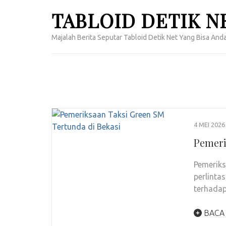
Lompat
TABLOID DETIK N
ke
konten
Majalah Berita Seputar Tabloid Detik Net Yang Bisa Anda
(Tekan
Enter)
4 MEI 2026
Pemeri
Pemeriks
perlinta
terhada
BACA