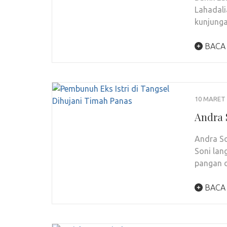
Lahadali
kunjung
BACA
10 MARET 
Andra 
Andra So
Soni lan
pangan 
BACA