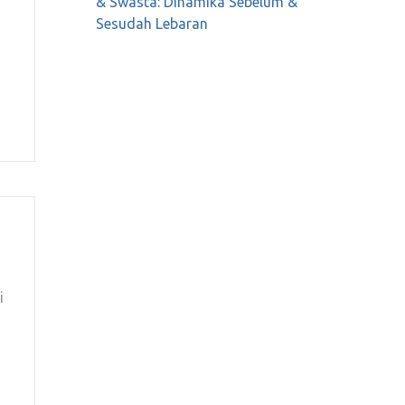
& Swasta: Dinamika Sebelum &
Sesudah Lebaran
i