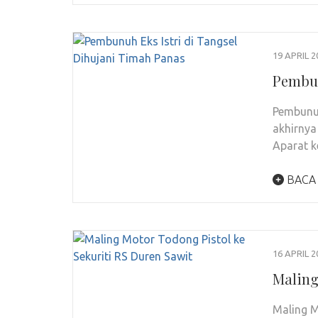
19 APRIL 2
Pembun
Pembunuh
akhirnya
Aparat k
BACA
16 APRIL 2
Maling
Maling M