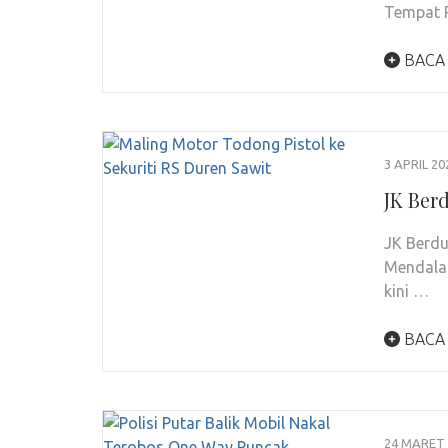
Tempat P
BACA
3 APRIL 20
JK Ber
JK Berdu
Mendalam
kini …
BACA
24 MARET 