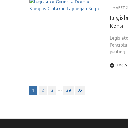
1 MARET 2
Legisl
Kerja
Legislat
Pencipta
penting
BACA
Paginasi
…
1
2
3
39
pos