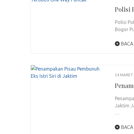
Polisi
Polisi P
Bogor Pu
BACA
24 MARET 
Penamp
Penampak
Jaktim J
…
BACA