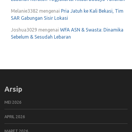
Melanie3382
mengenai
Pria Jatuh ke Kali Bekasi, Tim
SAR Gabungan Sisir Lokasi
Joshua3029
mengenai
WFA ASN & Swasta: Dinamika
Sebelum & Sesudah Lebaran
Arsip
MEI 2026
APRIL 2026
MARET 2026