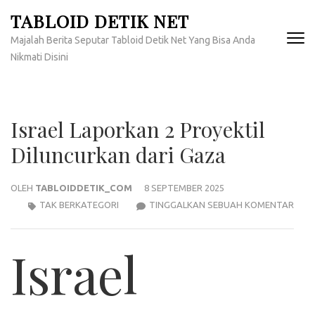
Lompat
TABLOID DETIK NET
ke
Majalah Berita Seputar Tabloid Detik Net Yang Bisa Anda
konten
Nikmati Disini
(Tekan
Enter)
Israel Laporkan 2 Proyektil
Diluncurkan dari Gaza
OLEH
TABLOIDDETIK_COM
8 SEPTEMBER 2025
ISRA
TAK BERKATEGORI
TINGGALKAN SEBUAH KOMENTAR
LAP
2
Israel
PROY
DIL
DARI
GAZ