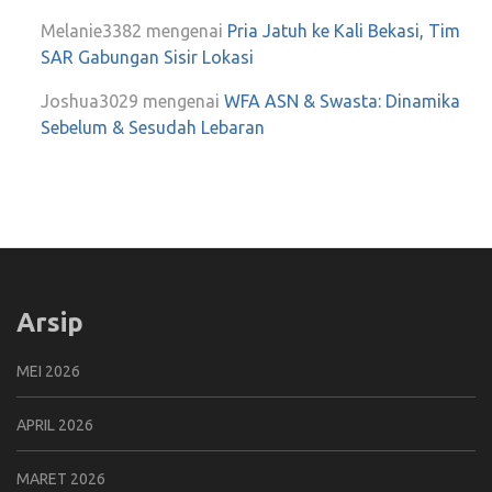
Melanie3382
mengenai
Pria Jatuh ke Kali Bekasi, Tim
SAR Gabungan Sisir Lokasi
Joshua3029
mengenai
WFA ASN & Swasta: Dinamika
Sebelum & Sesudah Lebaran
Arsip
MEI 2026
APRIL 2026
MARET 2026