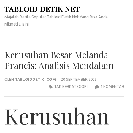
Lompat
TABLOID DETIK NET
ke
Majalah Berita Seputar Tabloid Detik Net Yang Bisa Anda
konten
Nikmati Disini
(Tekan
Enter)
Kerusuhan Besar Melanda
Prancis: Analisis Mendalam
OLEH
TABLOIDDETIK_COM
20 SEPTEMBER 2025
PAD
TAK BERKATEGORI
1 KOMENTAR
KER
BES
Kerusuhan
MEL
PRAN
ANAL
MEN