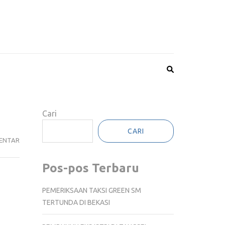
Cari
CARI
MALING
ENTAR
MOTOR
BOGOR
Pos-pos Terbaru
BABAK
BELUR
PEMERIKSAAN TAKSI GREEN SM
DIHAJAR
TERTUNDA DI BEKASI
WARGA