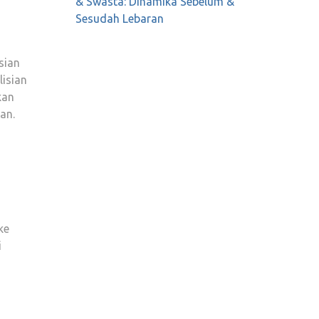
& Swasta: Dinamika Sebelum &
Sesudah Lebaran
sian
isian
kan
an.
ke
i