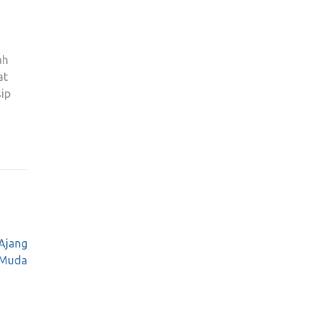
ah
at
ip
Ajang
 Muda