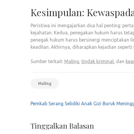
Kesimpulan: Kewaspad
Peristiwa ini mengajarkan dua hal penting: pe
kejahatan. Kedua, penegakan hukum harus tetap
penegak hukum harus bersinergi menciptakan l
keadilan. Akhirnya, diharapkan kejadian seperti i
Sumber terkait:
Maling
,
tindak kriminal
, dan
kea
Maling
Navigasi
Pemkab Serang Selidiki Anak Gizi Buruk Mening
pos
Tinggalkan Balasan