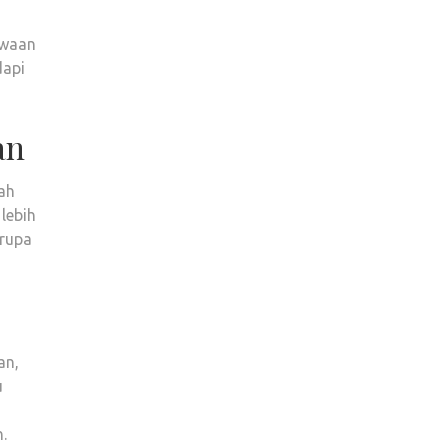
kwaan
dapi
an
ah
lebih
erupa
an,
u
.