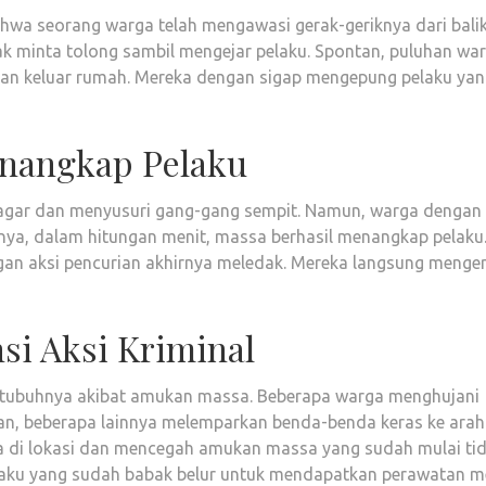
ahwa seorang warga telah mengawasi gerak-geriknya dari bali
riak minta tolong sambil mengejar pelaku. Spontan, puluhan wa
an keluar rumah. Mereka dengan sigap mengepung pelaku ya
nangkap Pelaku
pagar dan menyusuri gang-gang sempit. Namun, warga dengan
ya, dalam hitungan menit, massa berhasil menangkap pelaku
n aksi pencurian akhirnya meledak. Mereka langsung menge
si Aksi Kriminal
ur tubuhnya akibat amukan massa. Beberapa warga menghujani
n, beberapa lainnya melemparkan benda-benda keras ke arah
iba di lokasi dan mencegah amukan massa yang sudah mulai ti
laku yang sudah babak belur untuk mendapatkan perawatan m