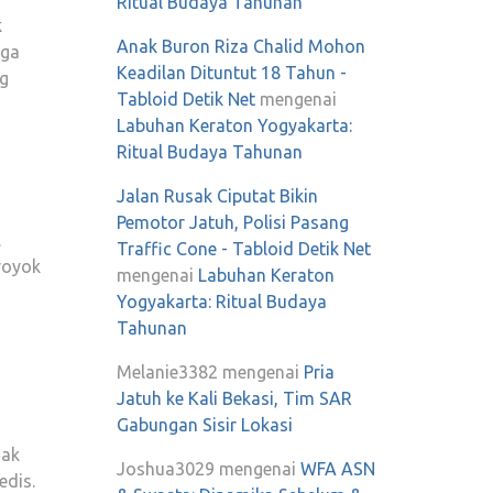
Ritual Budaya Tahunan
k
Anak Buron Riza Chalid Mohon
rga
Keadilan Dituntut 18 Tahun -
ng
Tabloid Detik Net
mengenai
Labuhan Keraton Yogyakarta:
Ritual Budaya Tahunan
Jalan Rusak Ciputat Bikin
Pemotor Jatuh, Polisi Pasang
.
Traffic Cone - Tabloid Detik Net
royok
mengenai
Labuhan Keraton
Yogyakarta: Ritual Budaya
Tahunan
Melanie3382
mengenai
Pria
Jatuh ke Kali Bekasi, Tim SAR
Gabungan Sisir Lokasi
dak
Joshua3029
mengenai
WFA ASN
edis.