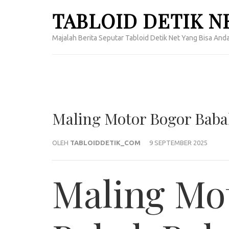
Lompat
TABLOID DETIK N
ke
konten
Majalah Berita Seputar Tabloid Detik Net Yang Bisa Anda
(Tekan
Enter)
Maling Motor Bogor Baba
OLEH
TABLOIDDETIK_COM
9 SEPTEMBER 2025
Maling Mot