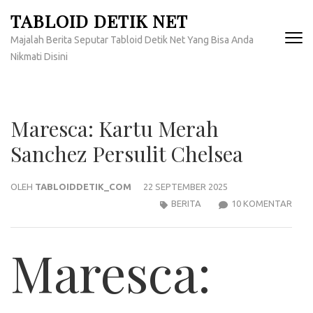
Lompat
TABLOID DETIK NET
ke
Majalah Berita Seputar Tabloid Detik Net Yang Bisa Anda
konten
Nikmati Disini
(Tekan
Enter)
Maresca: Kartu Merah
Sanchez Persulit Chelsea
OLEH
TABLOIDDETIK_COM
22 SEPTEMBER 2025
PAD
BERITA
10 KOMENTAR
MAR
KAR
Maresca:
MER
SAN
PERS
CHEL