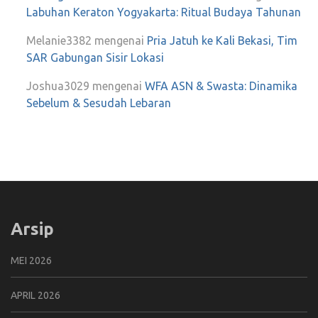
Labuhan Keraton Yogyakarta: Ritual Budaya Tahunan
Melanie3382
mengenai
Pria Jatuh ke Kali Bekasi, Tim
SAR Gabungan Sisir Lokasi
Joshua3029
mengenai
WFA ASN & Swasta: Dinamika
Sebelum & Sesudah Lebaran
Arsip
MEI 2026
APRIL 2026