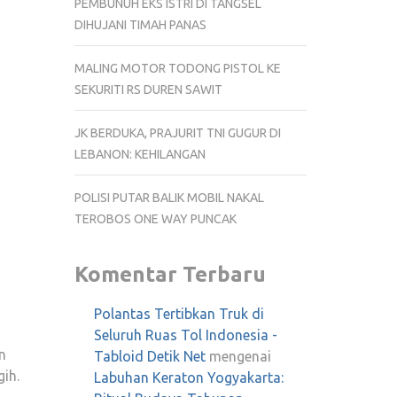
PEMBUNUH EKS ISTRI DI TANGSEL
LAYANAN
DIHUJANI TIMAH PANAS
MALING MOTOR TODONG PISTOL KE
SEKURITI RS DUREN SAWIT
JK BERDUKA, PRAJURIT TNI GUGUR DI
LEBANON: KEHILANGAN
POLISI PUTAR BALIK MOBIL NAKAL
TEROBOS ONE WAY PUNCAK
Komentar Terbaru
Polantas Tertibkan Truk di
Seluruh Ruas Tol Indonesia -
n
Tabloid Detik Net
mengenai
ih.
Labuhan Keraton Yogyakarta: