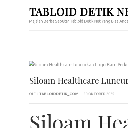
Lompat
TABLOID DETIK N
ke
konten
Majalah Berita Seputar Tabloid Detik Net Yang Bisa Anda
(Tekan
Enter)
Siloam Healthcare Luncu
OLEH
TABLOIDDETIK_COM
20 OKTOBER 2025
Siloam He