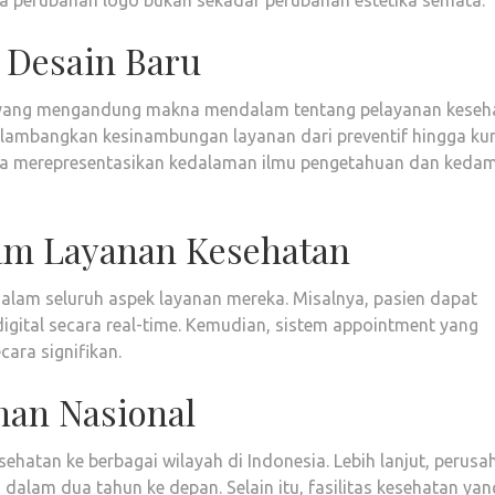
 perubahan logo bukan sekadar perubahan estetika semata.
k Desain Baru
 yang mengandung makna mendalam tentang pelayanan keseh
melambangkan kesinambungan layanan dari preventif hingga kura
muda merepresentasikan kedalaman ilmu pengetahuan dan keda
lam Layanan Kesehatan
 dalam seluruh aspek layanan mereka. Misalnya, pasien dapat
igital secara real-time. Kemudian, sistem appointment yang
ara signifikan.
nan Nasional
hatan ke berbagai wilayah di Indonesia. Lebih lanjut, perus
alam dua tahun ke depan. Selain itu, fasilitas kesehatan yan