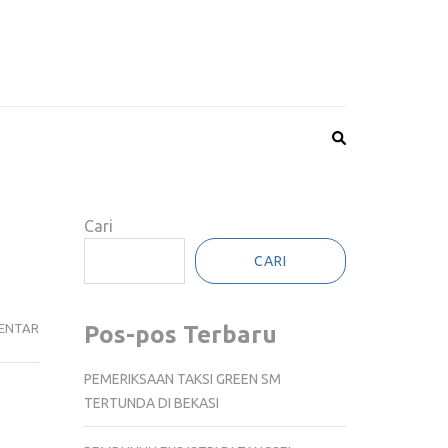
Cari
CARI
SILOAM
ENTAR
Pos-pos Terbaru
HEALTHCARE
LUNCURKAN
PEMERIKSAAN TAKSI GREEN SM
LOGO
TERTUNDA DI BEKASI
BARU
PERKUAT