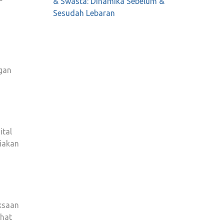
& Swasta: Dinamika Sebelum &
Sesudah Lebaran
ngan
ital
iakan
iksaan
ehat