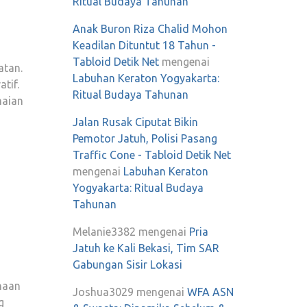
Ritual Budaya Tahunan
Anak Buron Riza Chalid Mohon
Keadilan Dituntut 18 Tahun -
Tabloid Detik Net
mengenai
atan.
Labuhan Keraton Yogyakarta:
tif.
Ritual Budaya Tahunan
maian
Jalan Rusak Ciputat Bikin
Pemotor Jatuh, Polisi Pasang
Traffic Cone - Tabloid Detik Net
mengenai
Labuhan Keraton
Yogyakarta: Ritual Budaya
Tahunan
Melanie3382
mengenai
Pria
Jatuh ke Kali Bekasi, Tim SAR
Gabungan Sisir Lokasi
ahaan
Joshua3029
mengenai
WFA ASN
g