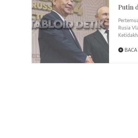
Putin 
Pertemua
Rusia Vl
Ketidak
BACA