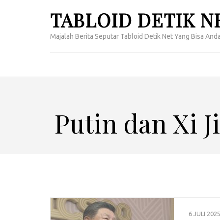
Lompat
TABLOID DETIK N
ke
konten
Majalah Berita Seputar Tabloid Detik Net Yang Bisa Anda
(Tekan
Enter)
Putin dan Xi 
6 JULI 202