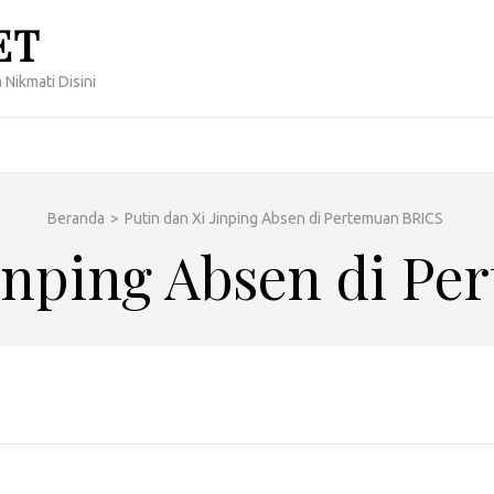
ET
 Nikmati Disini
Beranda
>
Putin dan Xi Jinping Absen di Pertemuan BRICS
Jinping Absen di P
5