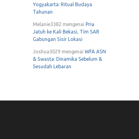
Yogyakarta: Ritual Budaya
Tahunan
Melanie3382
mengenai
Pria
Jatuh ke Kali Bekasi, Tim SAR
Gabungan Sisir Lokasi
Joshua3029
mengenai
WFA ASN
& Swasta: Dinamika Sebelum &
Sesudah Lebaran