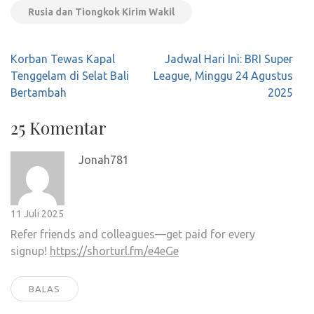
Rusia dan Tiongkok Kirim Wakil
Navigasi
Korban Tewas Kapal
Jadwal Hari Ini: BRI Super
pos
Tenggelam di Selat Bali
League, Minggu 24 Agustus
Bertambah
2025
25 Komentar
Jonah781
11 Juli 2025
Refer friends and colleagues—get paid for every
signup!
https://shorturl.fm/e4eGe
BALAS