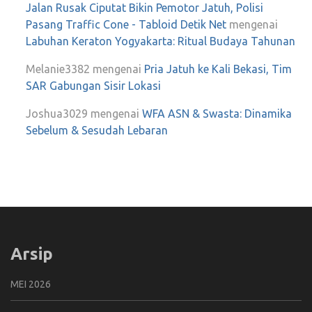
Jalan Rusak Ciputat Bikin Pemotor Jatuh, Polisi
Pasang Traffic Cone - Tabloid Detik Net
mengenai
Labuhan Keraton Yogyakarta: Ritual Budaya Tahunan
Melanie3382
mengenai
Pria Jatuh ke Kali Bekasi, Tim
SAR Gabungan Sisir Lokasi
Joshua3029
mengenai
WFA ASN & Swasta: Dinamika
Sebelum & Sesudah Lebaran
Arsip
MEI 2026