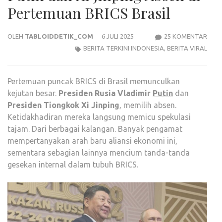
Pertemuan BRICS Brasil
PAD
OLEH
TABLOIDDETIK_COM
6 JULI 2025
25 KOMENTAR
PUTI
BERITA TERKINI INDONESIA
,
BERITA VIRAL
DAN
XI
Pertemuan puncak BRICS di Brasil memunculkan
JINP
kejutan besar.
Presiden Rusia Vladimir
Putin
dan
ABS
Presiden Tiongkok Xi Jinping
, memilih absen.
DI
Ketidakhadiran mereka langsung memicu spekulasi
PER
tajam. Dari berbagai kalangan. Banyak pengamat
BRIC
mempertanyakan arah baru aliansi ekonomi ini,
BRAS
sementara sebagian lainnya mencium tanda-tanda
gesekan internal dalam tubuh BRICS.