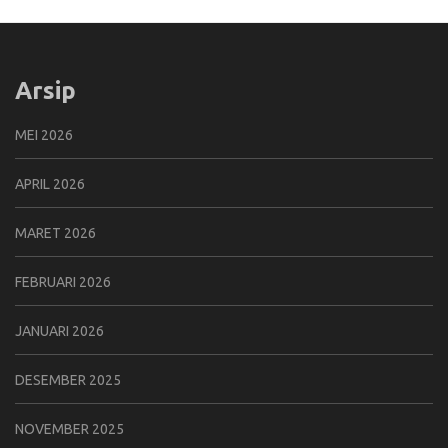
Arsip
MEI 2026
APRIL 2026
MARET 2026
FEBRUARI 2026
JANUARI 2026
DESEMBER 2025
NOVEMBER 2025