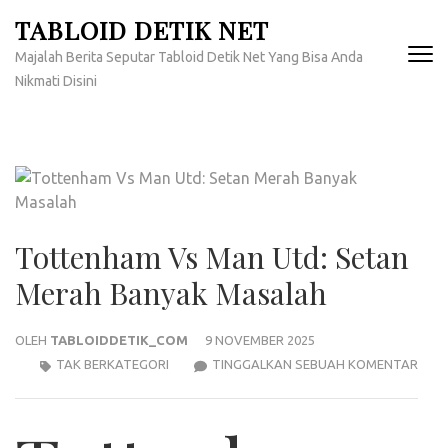
Lompat
TABLOID DETIK NET
ke
Majalah Berita Seputar Tabloid Detik Net Yang Bisa Anda
konten
Nikmati Disini
(Tekan
Enter)
Tottenham Vs Man Utd: Setan
Merah Banyak Masalah
OLEH
TABLOIDDETIK_COM
9 NOVEMBER 2025
TOT
TAK BERKATEGORI
TINGGALKAN SEBUAH KOMENTAR
VS
MAN
UTD: